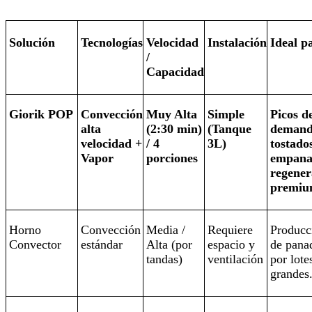
Solución
Tecnologías
Velocidad
Instalación
Ideal pa
/
Capacidad
Giorik POP
Convección
Muy Alta
Simple
Picos d
alta
(2:30 min)
(Tanque
demand
velocidad +
/ 4
3L)
tostado
Vapor
porciones
empana
regener
premiu
Horno
Convección
Media /
Requiere
Producc
Convector
estándar
Alta (por
espacio y
de pana
tandas)
ventilación
por lote
grandes