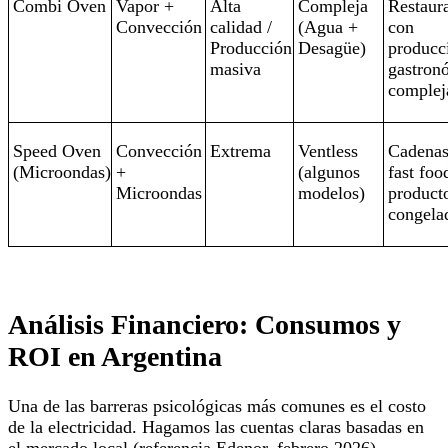
Combi Oven
Vapor +
Alta
Compleja
Restaur
Convección
calidad /
(Agua +
con
Producción
Desagüe)
producc
masiva
gastron
complej
Speed Oven
Convección
Extrema
Ventless
Cadenas
(Microondas)
+
(algunos
fast foo
Microondas
modelos)
product
congela
Análisis Financiero: Consumos y
ROI en Argentina
Una de las barreras psicológicas más comunes es el costo
de la electricidad. Hagamos las cuentas claras basadas en